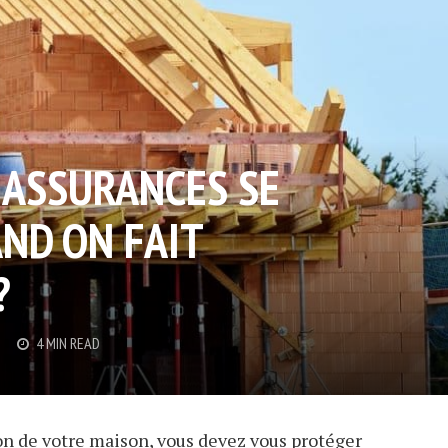
 ASSURANCES SE
ND ON FAIT
?
4 MIN READ
on de votre maison, vous devez vous protéger